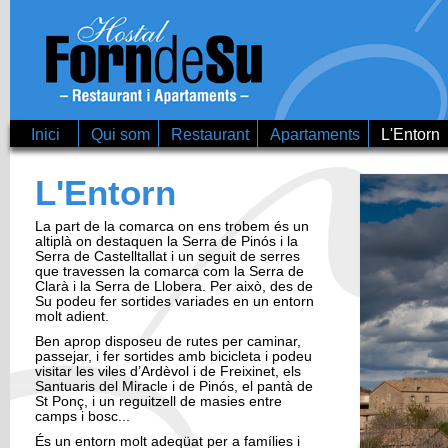
Vé
co
Inici
Qui som
Restaurant
Apartaments
L'Entorn
L'Entorn
La part de la comarca on ens trobem és un
Seccions
altiplà on destaquen la Serra de Pinós i la
Serra de Castelltallat i un seguit de serres
que travessen la comarca com la Serra de
Clarà i la Serra de Llobera. Per això, des de
Su podeu fer sortides variades en un entorn
molt adient.
Ben aprop disposeu de rutes per caminar,
passejar, i fer sortides amb bicicleta i podeu
visitar les viles d’Ardèvol i de Freixinet, els
Santuaris del Miracle i de Pinós, el pantà de
St Ponç, i un reguitzell de masies entre
camps i bosc...
És un entorn molt adeqüat per a famílies i