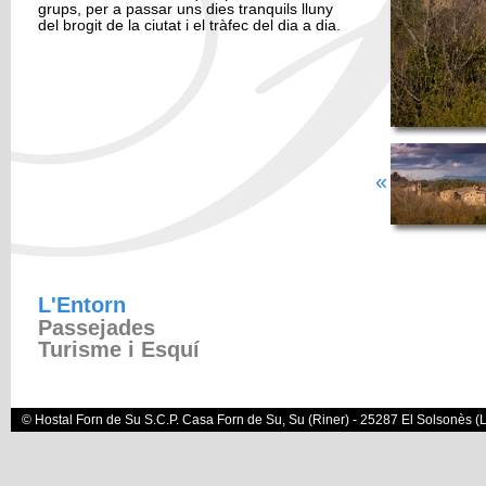
grups, per a passar uns dies tranquils lluny
del brogit de la ciutat i el tràfec del dia a dia.
«
L'Entorn
(pestanya activa)
Passejades
Turisme i Esquí
© Hostal Forn de Su S.C.P. Casa Forn de Su, Su (Riner) - 25287 El Solsonès (Ll